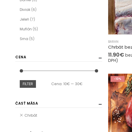
Diviak
(6)
Jeleň
(7)
Muflón
(5)
Srna
(5)
BARAN
Chrbát bez
11.90
€
bez
CENA
DPH)
-10%
FILTER
Cena:
10€
—
30€
ČASŤ MÄSA
Chrbát