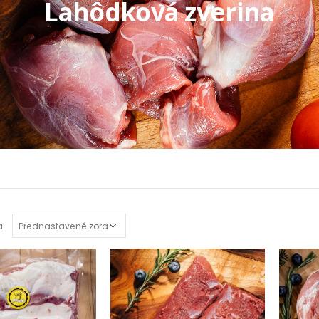
Lahôdková zverina
a: