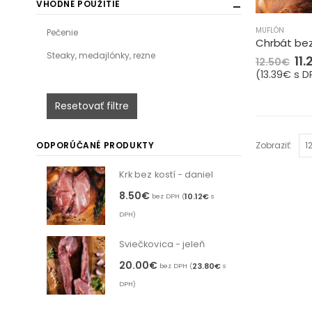
VHODNÉ POUŽITIE
MUFLÓN
Pečenie
Chrbát bez
Steaky, medajlónky, rezne
11.
12.50
€
(
13.39
€
s D
Resetovať filtre
ODPORÚČANÉ PRODUKTY
Zobraziť:
Krk bez kostí - daniel
8.50
€
10.12
€
bez DPH (
s
DPH)
Sviečkovica - jeleň
20.00
€
23.80
€
bez DPH (
s
DPH)