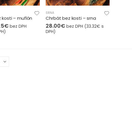
SRNA
 kosti – muflón
Chrbát bez kosti – srna
25
€
28.00
€
bez DPH
bez DPH (
33.32
€
s
PH)
DPH)