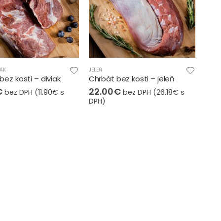
IAK
JELEŇ
bez kosti – diviak
Chrbát bez kosti – jeleň
€
22.00
€
bez DPH (
11.90
€
s
bez DPH (
26.18
€
s
DPH)