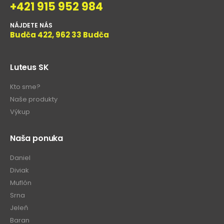
+421 915 952 984
NÁJDETE NÁS
Budča 422, 962 33 Budča
Luteus SK
Kto sme?
Naše produkty
Výkup
Naša ponuka
Daniel
Diviak
Muflón
Srna
Jeleň
Baran