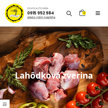
ZAVOLAJTE NÁM
0915 952 984
0
alebo nám napíšte
Lahôdková zverina