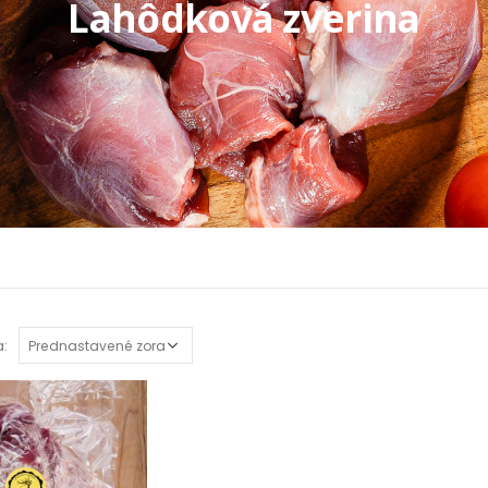
Lahôdková zverina
a: