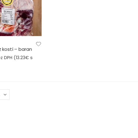
 kostí – baran
z DPH (
13.23
€
s