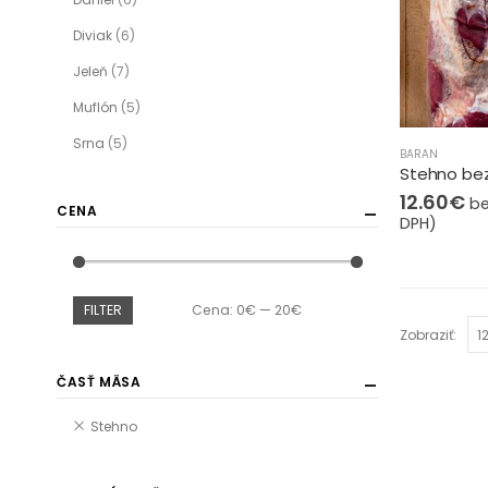
Diviak
(6)
Jeleň
(7)
Muflón
(5)
Srna
(5)
BARAN
Stehno bez
12.60
€
be
CENA
DPH)
FILTER
Cena:
0€
—
20€
Zobraziť:
ČASŤ MÄSA
Stehno