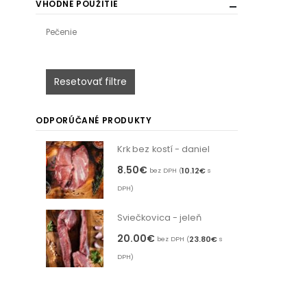
VHODNÉ POUŽITIE
Pečenie
Resetovať filtre
ODPORÚČANÉ PRODUKTY
Krk bez kostí - daniel
8.50
€
10.12
€
bez DPH (
s
DPH)
Sviečkovica - jeleň
20.00
€
23.80
€
bez DPH (
s
DPH)