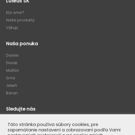
Luteus SK
Kto sme?
Naše produkty
Výkup
Naša ponuka
Daniel
Diviak
Muflón
Srna
Jeleň
Baran
Sledujte nás
Táto stránka používa súbory cookies, pre
zapamätanie nastavení a zobrazovaní podľa Vami