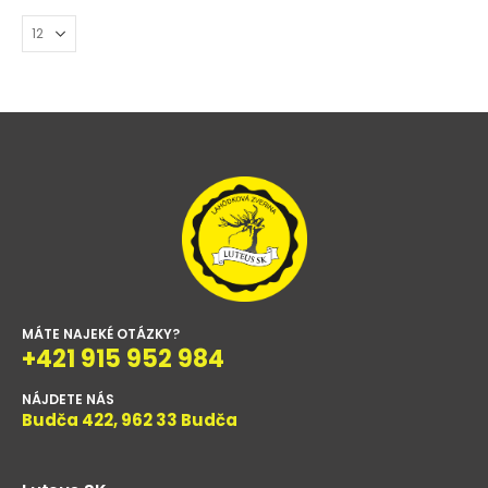
MÁTE NAJEKÉ OTÁZKY?
+421 915 952 984
NÁJDETE NÁS
Budča 422, 962 33 Budča