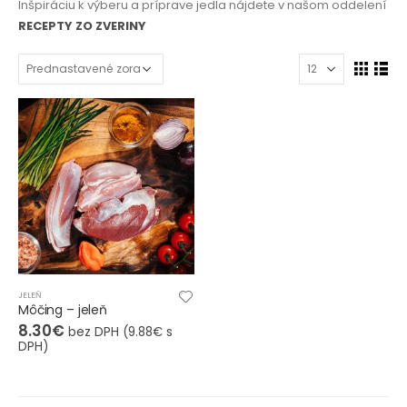
Inšpiráciu k výberu a príprave jedla nájdete v našom oddelení
RECEPTY ZO ZVERINY
JELEŇ
Môčing – jeleň
8.30
€
bez DPH (
9.88
€
s
DPH)