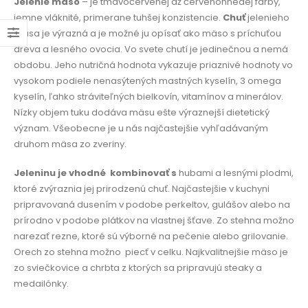
Jelenie mäso
– je tmavočervenej až červenohnedej farby,
jemne vláknité, primerane tuhšej konzistencie.
Chuť
jelenieho
mäsa je výrazná a je možné ju opísať ako mäso s príchuťou
dreva a lesného ovocia. Vo svete chutí je jedinečnou a nemá
obdobu. Jeho nutričná hodnota vykazuje priaznivé hodnoty vo
vysokom podiele nenasýtených mastných kyselín, 3 omega
kyselín, ľahko stráviteľných bielkovín, vitamínov a minerálov.
Nízky objem tuku dodáva mäsu ešte výraznejší dietetický
význam. Všeobecne je u nás najčastejšie vyhľadávaným
druhom mäsa zo zveriny.
Jeleninu je vhodné
kombinovať s
hubami a lesnými plodmi,
ktoré zvýraznia jej prirodzenú chuť. Najčastejšie v kuchyni
pripravovaná dusením v podobe perkeltov, gulášov alebo na
prírodno v podobe plátkov na vlastnej šťave. Zo stehna možno
narezať rezne, ktoré sú výborné na pečenie alebo grilovanie.
Orech zo stehna možno
piecť v celku. Najkvalitnejšie mäso je
zo sviečkovice a chrbta z ktorých sa pripravujú steaky a
medailónky.