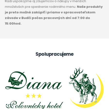
Radi uspokojíme aj záujemcov o nákupy v menších
množstvách pre spestrenie rodinného menu.
Naše produkty
je preto možné zakúpiť i priamo v spracovateľskom
závode v Budči počas pracovných dní od 7:00 do
15:00hod.
Spolupracujeme