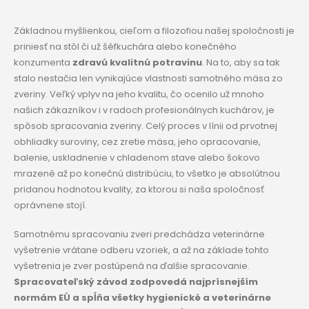
Základnou myšlienkou, cieľom a filozofiou našej spoločnosti je
priniesť na stôl či už šéfkuchára alebo konečného
konzumenta
zdravú kvalitnú potravinu
. Na to, aby sa tak
stalo nestačia len vynikajúce vlastnosti samotného mäsa zo
zveriny. Veľký vplyv na jeho kvalitu, čo ocenilo už mnoho
našich zákazníkov i v radoch profesionálnych kuchárov, je
spôsob spracovania zveriny. Celý proces v línii od prvotnej
obhliadky suroviny, cez zretie mäsa, jeho opracovanie,
balenie, uskladnenie v chladenom stave alebo šokovo
mrazené až po konečnú distribúciu, to všetko je absolútnou
pridanou hodnotou kvality, za ktorou si naša spoločnosť
oprávnene stojí.
Samotnému spracovaniu zveri predchádza veterinárne
vyšetrenie vrátane odberu vzoriek, a až na základe tohto
vyšetrenia je zver postúpená na ďalšie spracovanie.
Spracovateľský závod zodpovedá najprísnejším
normám EÚ a spĺňa všetky hygienické a veterinárne