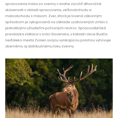
spracovania mäsa zo zveriny v snahe zúročiť dlhoročné
skúsenosti v oblasti spracovania, veľkoobchodu a
maloobchodu s mäsom.
Zver, ktorá je lovená zákonným
spôsobom je vykupovaná na základe uzatvorených zmlúv s
jednotlivými užívateľmi poľovných revírov. Spracovateľská
prevádzka sídliaca v srdci Slovenska, v katastri obce Budča
neďaleko mesta Zvolen svojou vynikajúcou polohou vyhovuje
zbernému aj distribučnému toku zveriny
.