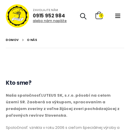
ZAVOLAJTE NÁM
0915 952 984
0
alebo nám napíšte
DOMOV
O NÁS
Kto sme?
Naša spoločnosť LUTEUS SK, s.r.o. pôsobí na celom
území SR. Zaoberá sa výkupom, spracovaním a
predajom zveriny z voľne žijúcej zveri pochádzajúcej z
poľovných revírov Slovenska.
Spoločnosť
vznikla v roku 2006 s cieľom špeciálnej výroby a