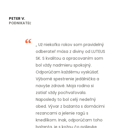
PETER V.
PODNIKATEĽ
„ Už niekoľko rokov som pravidelný
odberateľ mäsa z diviny od LUTEUS
SK. S kvalitou a opracovaním som
bol vždy nadmieru spokojný.
Odporúčam každému vyskúšať.
Výborné spestrenie jedálnička a
navyše zdravé. Moja rodina si
zatiaľ vždy pochvaľovala.
Naposledy to bol celý nedeľný
obed. Vývar z bažanta s domácimi
rezancami a jelenie ragú s
knedlíkom. Inak, odporúčam toho
bažanta, je s kožou čo polievke