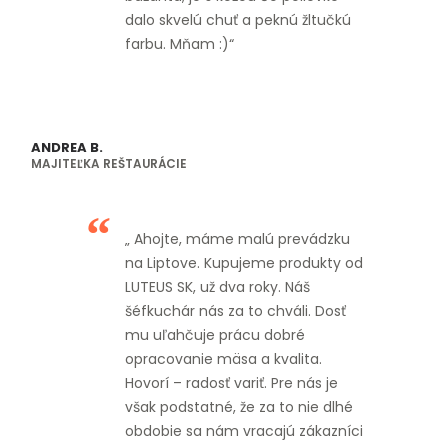
dalo skvelú chuť a peknú žltučkú
farbu. Mňam :)“
ANDREA B.
MAJITEĽKA REŠTAURÁCIE
„ Ahojte, máme malú prevádzku
na Liptove. Kupujeme produkty od
LUTEUS SK, už dva roky. Náš
šéfkuchár nás za to chváli. Dosť
mu uľahčuje prácu dobré
opracovanie mäsa a kvalita.
Hovorí – radosť variť. Pre nás je
však podstatné, že za to nie dlhé
obdobie sa nám vracajú zákazníci