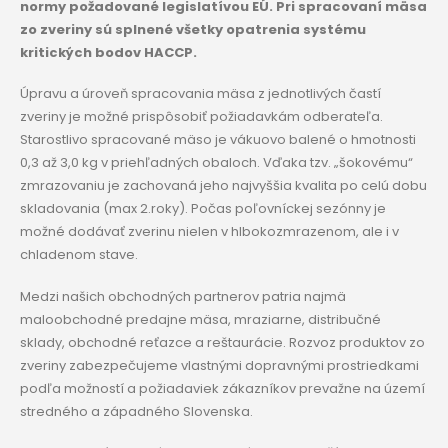
normy požadované legislatívou EÚ. Pri spracovaní mäsa
zo zveriny sú splnené všetky opatrenia systému
kritických bodov HACCP.
Úpravu a úroveň spracovania mäsa z jednotlivých častí
zveriny je možné prispôsobiť požiadavkám odberateľa.
Starostlivo spracované mäso je vákuovo balené o hmotnosti
0,3 až 3,0 kg v priehľadných obaloch. Vďaka tzv. „šokovému“
zmrazovaniu je zachovaná jeho najvyššia kvalita po celú dobu
skladovania (max 2.roky). Počas poľovníckej sezónny je
možné dodávať zverinu nielen v hlbokozmrazenom, ale i v
chladenom stave.
Medzi našich obchodných partnerov patria najmä
maloobchodné predajne mäsa, mraziarne, distribučné
sklady, obchodné reťazce a reštaurácie. Rozvoz produktov zo
zveriny zabezpečujeme vlastnými dopravnými prostriedkami
podľa možností a požiadaviek zákazníkov prevažne na území
stredného a západného Slovenska.