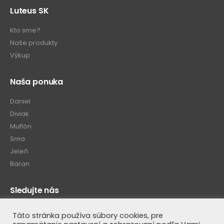
Luteus SK
Kto sme?
Naše produkty
Výkup
Naša ponuka
Daniel
Diviak
Muflón
Srna
Jeleň
Baran
Sledujte nás
Táto stránka používa súbory cookies, pre