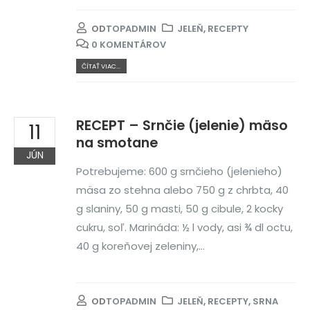
OD
TOPADMIN
JELEŇ
,
RECEPTY
0 KOMENTÁROV
ČÍTAŤ VIAC...
RECEPT – Srnčie (jelenie) mäso
11
na smotane
JÚN
Potrebujeme: 600 g srnčieho (jelenieho)
mäsa zo stehna alebo 750 g z chrbta, 40
g slaniny, 50 g masti, 50 g cibule, 2 kocky
cukru, soľ. Marináda: ½ l vody, asi ¾ dl octu,
40 g koreňovej zeleniny,...
OD
TOPADMIN
JELEŇ
,
RECEPTY
,
SRNA