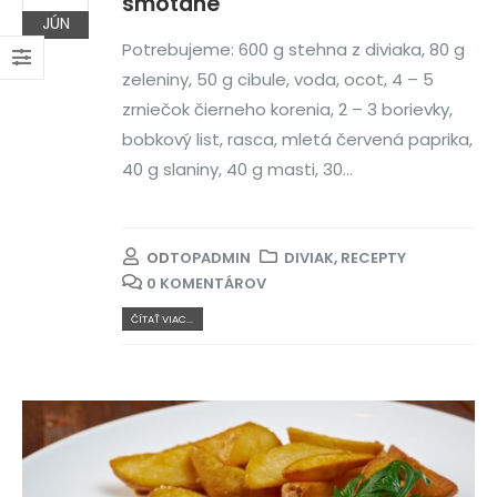
smotane
JÚN
Potrebujeme: 600 g stehna z diviaka, 80 g
zeleniny, 50 g cibule, voda, ocot, 4 – 5
zrniečok čierneho korenia, 2 – 3 borievky,
bobkový list, rasca, mletá červená paprika,
40 g slaniny, 40 g masti, 30...
OD
TOPADMIN
DIVIAK
,
RECEPTY
0 KOMENTÁROV
ČÍTAŤ VIAC...