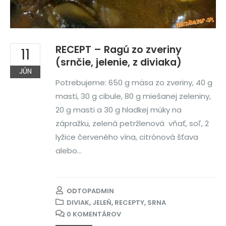
RECEPT – Ragú zo zveriny
11
(srnčie, jelenie, z diviaka)
JÚN
Potrebujeme: 650 g mäsa zo zveriny, 40 g
masti, 30 g cibule, 80 g miešanej zeleniny,
20 g masti a 30 g hladkej múky na
zápražku, zelená petržlenová vňať, soľ, 2
lyžice červeného vína, citrónová šťava
alebo...
OD
TOPADMIN
DIVIAK
,
JELEŇ
,
RECEPTY
,
SRNA
0 KOMENTÁROV