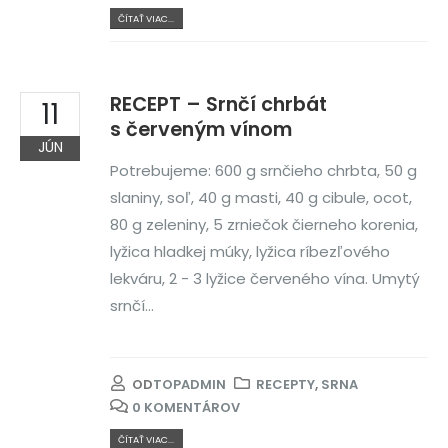
ČÍTAŤ VIAC...
RECEPT – Srnčí chrbát
11
s červeným vínom
JÚN
Potrebujeme: 600 g srnčieho chrbta, 50 g
slaniny, soľ, 40 g masti, 40 g cibule, ocot,
80 g zeleniny, 5 zrniečok čierneho korenia,
lyžica hladkej múky, lyžica ríbezľového
lekváru, 2 - 3 lyžice červeného vína. Umytý
srnčí...
OD
TOPADMIN
RECEPTY
,
SRNA
0 KOMENTÁROV
ČÍTAŤ VIAC...