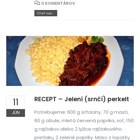
0 KOMENTÁROV
ČÍTAŤ VIAC...
RECEPT – Jelení (srnčí) perkelt
11
Potrebujeme: 600 g srňaciny, 70 g masti,
JÚN
60 g cibule, mletá červená paprika, soľ, 150
g rajčiakov alebo 2 lyžice rajčiakového
pretlaku, 2 zelené papriky. Mäso z lopatky