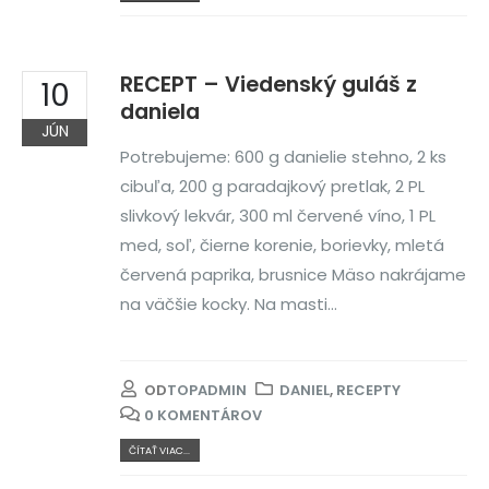
RECEPT – Viedenský guláš z
10
daniela
JÚN
Potrebujeme: 600 g danielie stehno, 2 ks
cibuľa, 200 g paradajkový pretlak, 2 PL
slivkový lekvár, 300 ml červené víno, 1 PL
med, soľ, čierne korenie, borievky, mletá
červená paprika, brusnice Mäso nakrájame
na väčšie kocky. Na masti...
OD
TOPADMIN
DANIEL
,
RECEPTY
0 KOMENTÁROV
ČÍTAŤ VIAC...