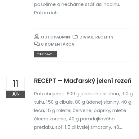
posolíme a necháme stáť asi hodinu.
Potom ich...
OD
TOPADMIN
DIVIAK
,
RECEPTY
0 KOMENTÁROV
ČÍTAŤ VIAC...
RECEPT – Maďarský jelení rezeň
11
Potrebujeme: 600 g jelenieho stehna, 100 g
JÚN
tuku, 150 g cibule, 80 g údenej slaniny, 40 g
leča, 15 g mletej červenej papriky, mleté
čierne korenie, 40 g paradajkového
pretlaku, soľ, 1,5 dl kyslej smotany, 40...