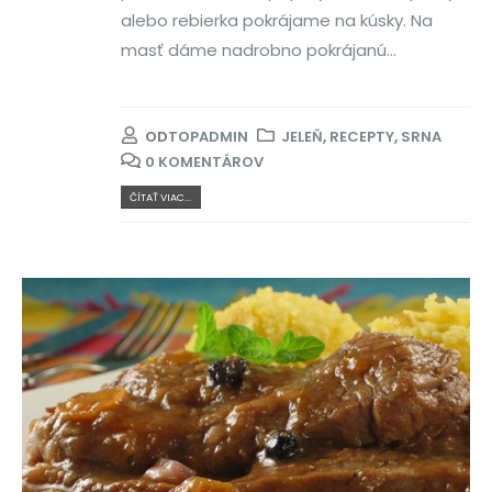
alebo rebierka pokrájame na kúsky. Na
masť dáme nadrobno pokrájanú...
OD
TOPADMIN
JELEŇ
,
RECEPTY
,
SRNA
0 KOMENTÁROV
ČÍTAŤ VIAC...