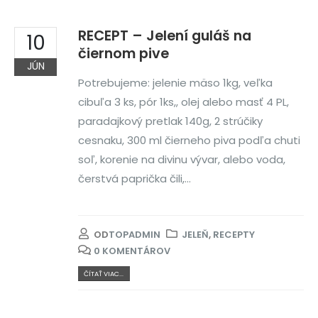
RECEPT – Jelení guláš na
10
čiernom pive
JÚN
Potrebujeme: jelenie mäso 1kg, veľka
cibuľa 3 ks, pór 1ks,, olej alebo masť 4 PL,
paradajkový pretlak 140g, 2 strúčiky
cesnaku, 300 ml čierneho piva podľa chuti
soľ, korenie na divinu vývar, alebo voda,
čerstvá paprička čili,...
OD
TOPADMIN
JELEŇ
,
RECEPTY
0 KOMENTÁROV
ČÍTAŤ VIAC...