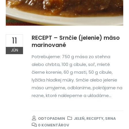
RECEPT – Srnčie (jelenie) mäso
11
marinované
JÚN
Potrebujeme: 750 g mäsa zo stehna
alebo chrbta, 100 g cibule, soľ, mleté
čierne korenie, 60 g masti, 50 g cibule,
lyžička hladkej múky. Srnčie alebo jelenie
mäso umyjeme, odblaníme, pokrájame na
rezne, ktoré naklepeme a ukladáme...
OD
TOPADMIN
JELEŇ
,
RECEPTY
,
SRNA
0 KOMENTÁROV