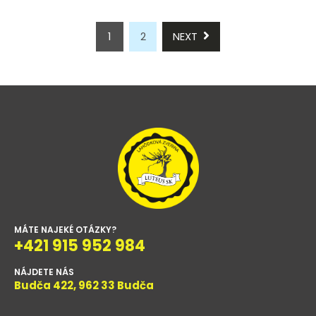
1
2
NEXT
MÁTE NAJEKÉ OTÁZKY?
+421 915 952 984
NÁJDETE NÁS
Budča 422, 962 33 Budča