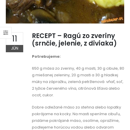
RECEPT – Ragú zo zveriny
11
(srnčie, jelenie, z diviaka)
JÚN
Potrebujeme:
650 g mäsa zo zveriny, 40 g masti, 30 g cibule, 80
g miešanej zeleniny, 20 g masti a 30 g hladkej
múky na zápražku, zelená petržlenová vňať, soľ,
2 lyžice červeného vína, citrónová šťava alebo
ocot, cukor.
Dobre odležané mäso zo stehna alebo lopatky
pokrájame na kocky. Na masti speníme cibuľu,
pridáme pokrájané mäso, osolíme, opražíme,
podlejeme horúcou vodou alebo odvarom