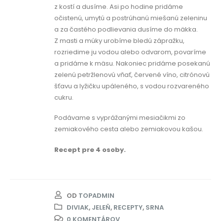
z kostí a dusíme. Asi po hodine pridáme
očistenú, umytú a postrúhanú miešanú zeleninu
a za častého podlievania dusíme do mäkka.
Z masti a múky urobíme bledú zápražku,
rozriedime ju vodou alebo odvarom, povaríme
a pridáme k mäsu. Nakoniec pridáme posekanú
zelenú petržlenovú vňať, červené víno, citrónovú
šťavu a lyžičku upáleného, s vodou rozvareného
cukru.
Podávame s vyprážanými mesiačikmi zo
zemiakového cesta alebo zemiakovou kašou.
Recept pre 4 osoby.
OD
TOPADMIN
DIVIAK
,
JELEŇ
,
RECEPTY
,
SRNA
0 KOMENTÁROV