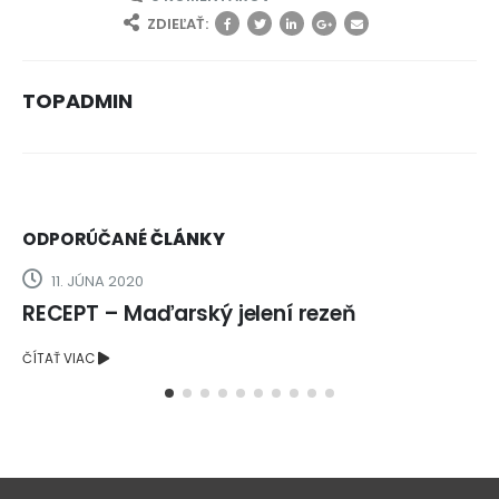
ZDIEĽAŤ:
TOPADMIN
ODPORÚČANÉ
ČLÁNKY
26. FEBRUÁRA 2018
zeň
RECEPT – Srnčie (jelenie) meda
šampiňónoch
ČÍTAŤ VIAC