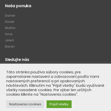
Naša ponuka
Daniel
Diviak
Muflón
Srna
Jeleň
Baran
Sledujte nás
Táto stránka používa súbory cookies, pre
zapamätanie nastavení a zobrazovaní podľa Vami
nastavených preferencií a pri opakovaných
návštevách. Kliknutím na "Prijať všetky" budú využívané
všetky nasadené cookies. Pre výber len určitých
cookies kliknite na "Nastavenia cookies".
© Luteus SK 2020. All Rights Reserved
Nastavenia cookies
Prijať všetky