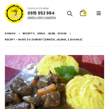
ZAVOLAJTE NÁM
0915 952 984
0
alebo nám napíšte
DOMOV
RECEPTY
,
SRNA
,
JELEŇ
,
DIVIAK
RECEPT – RAGÚ ZO ZVERINY (SRNČIE, JELENIE, Z DIVIAKA)