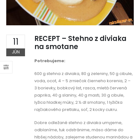
RECEPT – Stehno z diviaka
11
na smotane
JÚN
Potrebujeme:
600 g stehna z diviaka, 80 g zeleniny, 50 g cibule,
voda, ocot, 4 – 5 zrniečok čierneho korenia, 2 –
3 borievky, bobkový list, rasca, mletá červená
paprika, 40 g slaniny, 40 g masti, 30 g cibule,
lyžica hladkej múky, 2 ½ dl smotany, 1 lyžička
rajčiakového pretlaku, soľ, 2 kocky cukru.
Dobre odležané stehno z diviaka umyjeme,
odblaníme, tuk odstránime, mäso dáme do
hlbšej nádoby, zalejeme studenou marinádou a