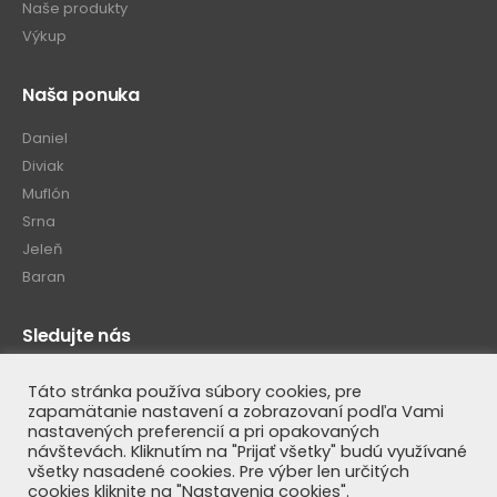
Naše produkty
Výkup
Naša ponuka
Daniel
Diviak
Muflón
Srna
Jeleň
Baran
Sledujte nás
Táto stránka používa súbory cookies, pre
zapamätanie nastavení a zobrazovaní podľa Vami
nastavených preferencií a pri opakovaných
návštevách. Kliknutím na "Prijať všetky" budú využívané
všetky nasadené cookies. Pre výber len určitých
cookies kliknite na "Nastavenia cookies".