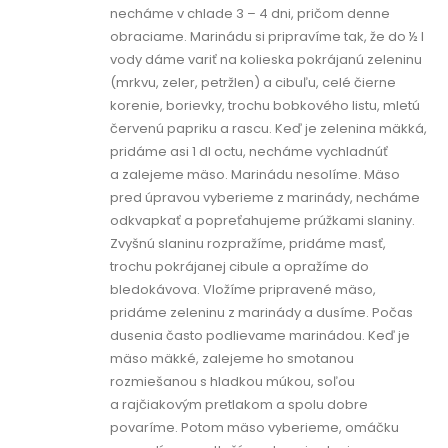
necháme v chlade 3 – 4 dni, pričom denne
obraciame. Marinádu si pripravíme tak, že do ½ l
vody dáme variť na kolieska pokrájanú zeleninu
(mrkvu, zeler, petržlen) a cibuľu, celé čierne
korenie, borievky, trochu bobkového listu, mletú
červenú papriku a rascu. Keď je zelenina mäkká,
pridáme asi 1 dl octu, necháme vychladnúť
a zalejeme mäso. Marinádu nesolíme. Mäso
pred úpravou vyberieme z marinády, necháme
odkvapkať a popreťahujeme prúžkami slaniny.
Zvyšnú slaninu rozpražíme, pridáme masť,
trochu pokrájanej cibule a opražíme do
bledokávova. Vložíme pripravené mäso,
pridáme zeleninu z marinády a dusíme. Počas
dusenia často podlievame marinádou. Keď je
mäso mäkké, zalejeme ho smotanou
rozmiešanou s hladkou múkou, soľou
a rajčiakovým pretlakom a spolu dobre
povaríme. Potom mäso vyberieme, omáčku