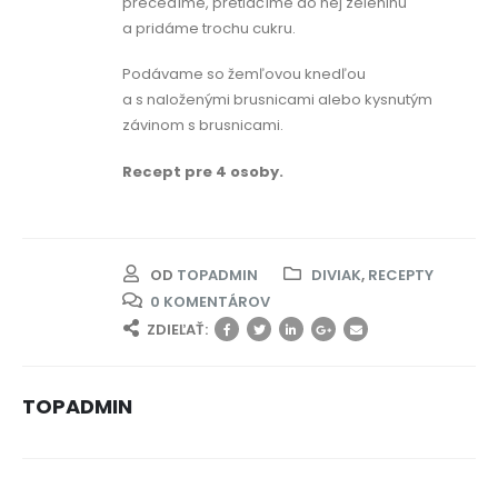
precedíme, pretlačíme do nej zeleninu
a pridáme trochu cukru.
Podávame so žemľovou knedľou
a s naloženými brusnicami alebo kysnutým
závinom s brusnicami.
Recept pre 4 osoby.
OD
TOPADMIN
DIVIAK
,
RECEPTY
0 KOMENTÁROV
ZDIEĽAŤ:
TOPADMIN