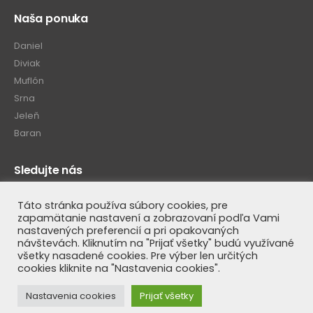
Naša ponuka
Daniel
Diviak
Muflón
Srna
Jeleň
Baran
Sledujte nás
Táto stránka používa súbory cookies, pre
zapamätanie nastavení a zobrazovaní podľa Vami
nastavených preferencií a pri opakovaných
návštevách. Kliknutím na "Prijať všetky" budú využívané
všetky nasadené cookies. Pre výber len určitých
cookies kliknite na "Nastavenia cookies".
© Luteus SK 2020. All Rights Reserved
Nastavenia cookies
Prijať všetky