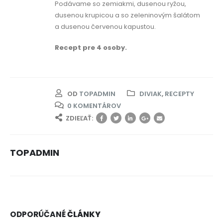
Podávame so zemiakmi, dusenou ryžou,
dusenou krupicou a so zeleninovým šalátom
a dusenou červenou kapustou.
Recept pre 4 osoby.
OD
TOPADMIN
DIVIAK
,
RECEPTY
0 KOMENTÁROV
ZDIEĽAŤ:
TOPADMIN
ODPORÚČANÉ
ČLÁNKY