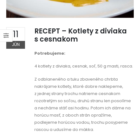
RECEPT – Kotlety z diviaka
11
s cesnakom
JÚN
Potrebujeme:
4 kotlety z diviaka, cesnak, soľ, 50 g masti, rasca.
Z odblaneného a tuku zbaveného chrbta
nakrájame kotlety, ktoré dobre naklepeme,
z jednej strany trochu natrieme cesnakom
rozotretým so soľou, druhú stranu len posolíme
a necháme stáť asi hodinu. Potom ich dáme na
horúcu masť, z oboch strán opražíme,
podlejeme horúcou vodou, trochu posypeme
rascou a udusíme do mäkka.