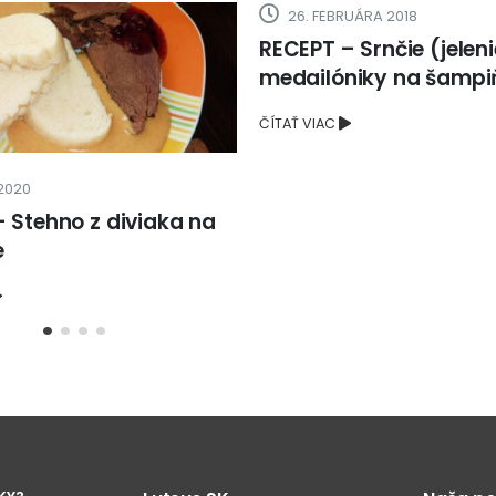
26. FEBRUÁRA 2018
RECEPT – Srnčie (jeleni
medailóniky na šamp
ČÍTAŤ VIAC
 2020
 Stehno z diviaka na
e