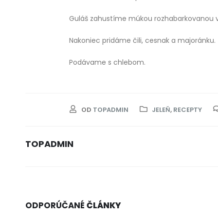
Guláš zahustíme múkou rozhabarkovanou v
Nakoniec pridáme čili, cesnak a majoránku.
Podávame s chlebom.
OD
TOPADMIN
JELEŇ
,
RECEPTY
TOPADMIN
ODPORÚČANÉ
ČLÁNKY