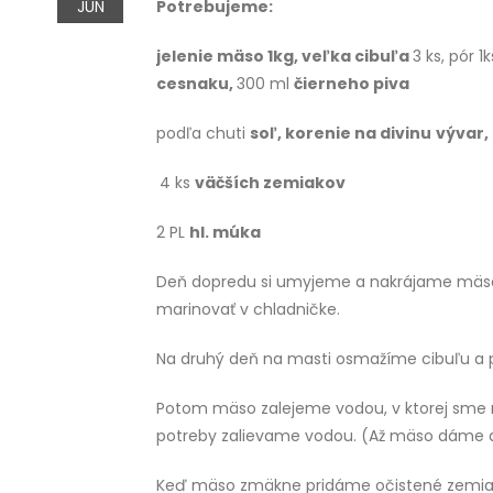
JÚN
Potrebujeme:
jelenie mäso 1kg, veľka cibuľa
3 ks, pór 1k
cesnaku,
300 ml
čierneho piva
podľa chuti
soľ, korenie na divinu
vývar,
4 ks
väčších zemiakov
2 PL
hl. múka
Deň dopredu si umyjeme a nakrájame mäso
marinovať v chladničke.
Na druhý deň na masti osmažíme cibuľu a p
Potom mäso zalejeme vodou, v ktorej sme ro
potreby zalievame vodou. (Až mäso dáme d
Keď mäso zmäkne pridáme očistené zemiak