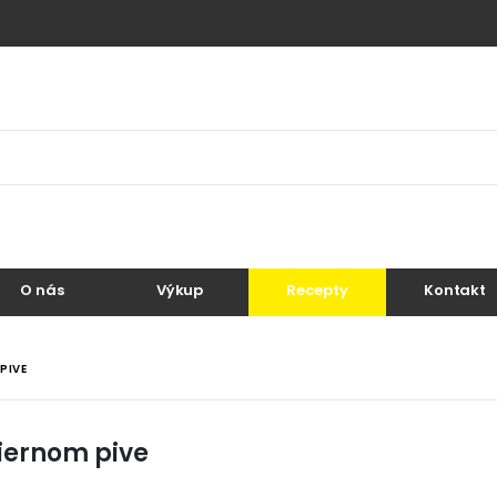
O nás
Výkup
Recepty
Kontakt
PIVE
čiernom pive