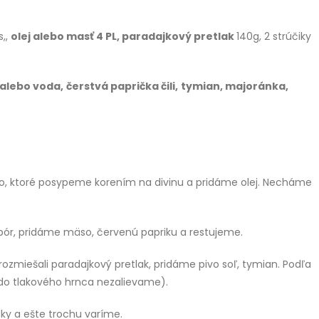
s,,
olej alebo masť 4 PL, paradajkový pretlak
140g, 2 strúčiky
 alebo voda,
čerstvá paprička čili,
tymian, majoránka,
, ktoré posypeme korením na divinu a pridáme olej. Necháme
ór, pridáme mäso, červenú papriku a restujeme.
zmiešali paradajkový pretlak, pridáme pivo soľ, tymian. Podľa
o tlakového hrnca nezalievame).
y a ešte trochu varíme.