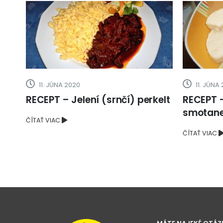
äso
11. JÚNA 2020
11. JÚNA
RECEPT – Jelení (srnčí) perkelt
RECEPT –
smotan
ČÍTAŤ VIAC
ČÍTAŤ VIAC