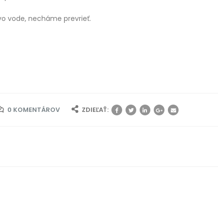
o vode, necháme prevrieť.
0 KOMENTÁROV
ZDIEĽAŤ: