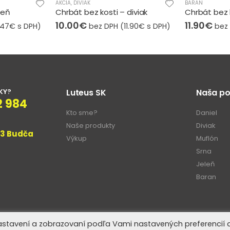
BARAN
DIVIAK
iviak
Chrbát bez kosti – baran
Sviečkovica 
11.90
€
12.00
€
1.90
€
s DPH)
bez DPH (
12.50
€
s DPH)
bez
KY?
Luteus SK
Naša p
2 984
Kto sme?
Daniel
Naše produkty
Diviak
33 Budča
Výkup
Muflón
Srna
Jeleň
Baran
stavení a zobrazovaní podľa Vami nastavených preferencií a