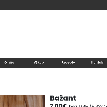
O nás
Výkup
Recepty
Kontakt
Bažant
7.00
€
bez DPH (
8.33
€