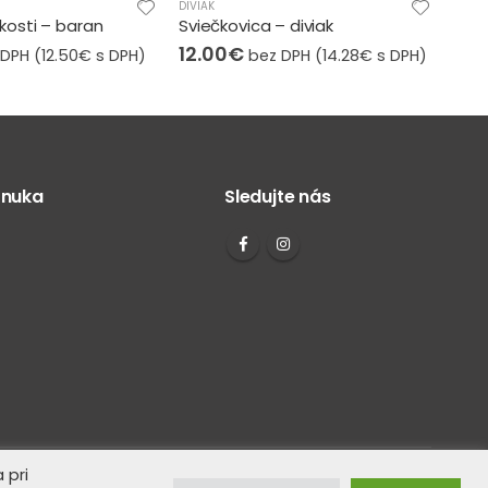
AKCIA
,
DIVIAK
DANIE
– diviak
Stehno bez kosti – diviak
Chrb
9.80
€
22.
 DPH (
14.28
€
s DPH)
bez DPH (
11.66
€
s DPH)
onuka
Sledujte nás
 pri