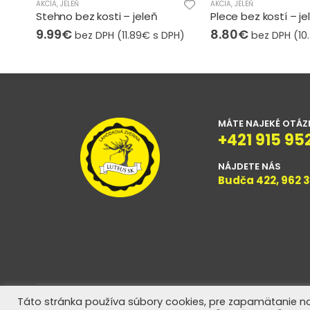
AKCIA
,
JELEŇ
AKCIA
,
DIVIAK
Plece bez kostí – jeleň
Chrbát bez kosti – d
8.80
€
10.00
€
H)
bez DPH (
10.47
€
s DPH)
bez DPH (
1
MÁTE NAJEKÉ OTÁZ
+421 915 95
NÁJDETE NÁS
Budča 422, 962 
Táto stránka používa súbory cookies, pre zapamätanie na