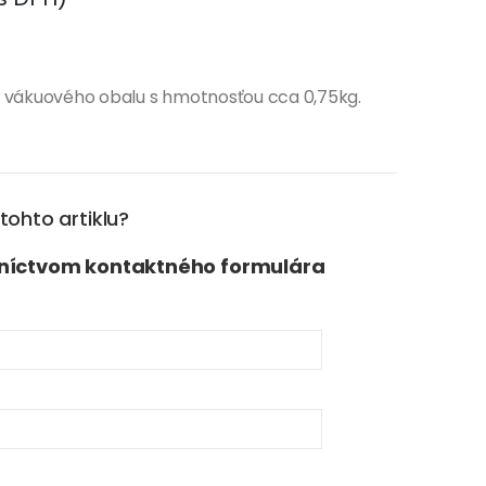
o vákuového obalu s hmotnosťou cca 0,75kg.
ohto artiklu?
dníctvom kontaktného formulára