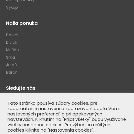
Výkup
Naša ponuka
Daniel
Diviak
Muflón
Srna
Jeleň
Baran
Sledujte nás
Táto stránka používa súbory cookies, pre
zapamätanie nastavení a zobrazovaní podľa Vami
nastavených preferencií a pri opakovaných
návštevách. Kliknutím na "Prijať všetky" budú využívané
všetky nasadené cookies. Pre výber len určitých
cookies kliknite na "Nastavenia cookies".
© Luteus SK 2020. All Rights Reserved