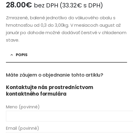
28.00
€
bez DPH (
33.32
€
s DPH)
Zmrazené, balené jednotlivo do vákuového obalu s
hmotnosťou od 0,3 do 3,00kg. V mesiacoch august až
január po dohode možné dodávať čerstvé v chladenom
stave.
POPIS
Máte záujem o objednanie tohto artiklu?
Kontaktujte nás prostredníctvom
kontaktného formulára
Meno (povinné)
Email (povinné)