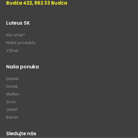
Budča 422, 962 33 Budča
Luteus SK
Kto sme?
Naše produkty
Výkup
Naša ponuka
Daniel
Diviak
Muflón
Srna
Jeleň
Baran
Sledujte nás