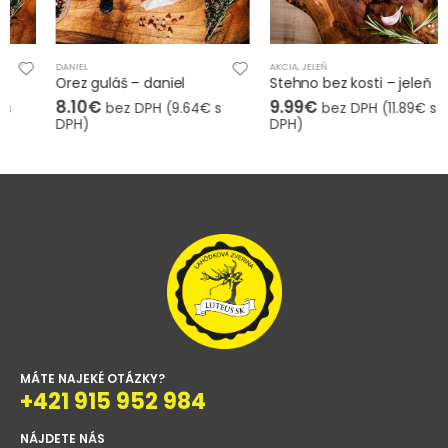
DANIEL
AKCIA
,
JELEŇ
Orez guláš – daniel
Stehno bez kosti – jeleň
8.10
€
9.99
€
bez DPH (
9.64
€
s
bez DPH (
11.89
€
s
DPH)
DPH)
MÁTE NAJEKÉ OTÁZKY?
+421 915 952 984
NÁJDETE NÁS