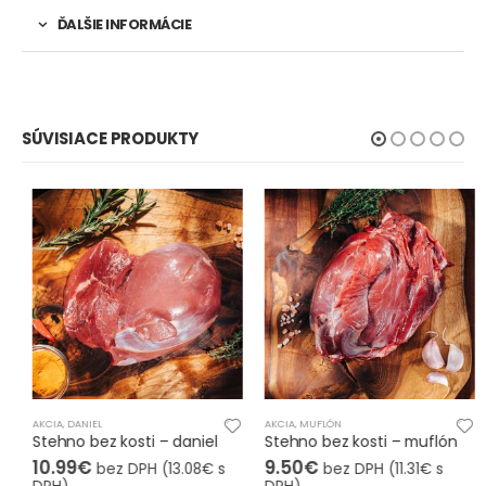
ĎALŠIE INFORMÁCIE
SÚVISIACE PRODUKTY
AKCIA
,
DANIEL
AKCIA
,
MUFLÓN
Stehno bez kosti – daniel
Stehno bez kosti – muflón
10.99
€
9.50
€
bez DPH (
13.08
€
s
bez DPH (
11.31
€
s