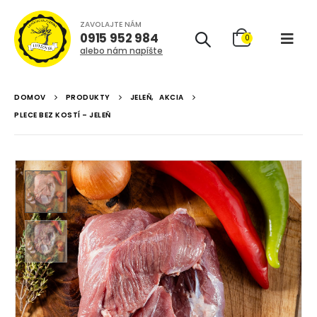
ZAVOLAJTE NÁM
0915 952 984
0
alebo nám napíšte
DOMOV
PRODUKTY
JELEŇ
,
AKCIA
PLECE BEZ KOSTÍ – JELEŇ