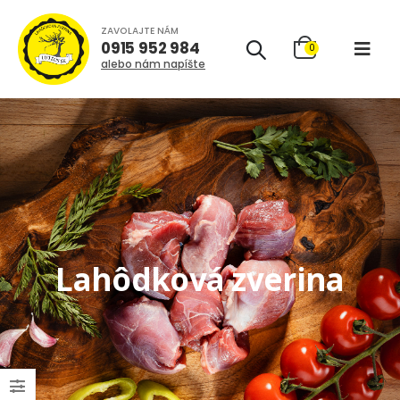
ZAVOLAJTE NÁM
0915 952 984
0
alebo nám napíšte
Lahôdková zverina