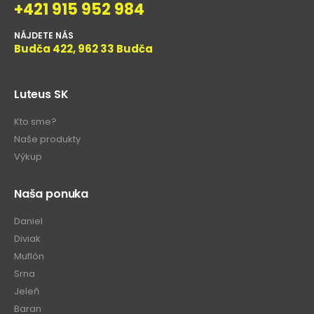
+421 915 952 984
NÁJDETE NÁS
Budča 422, 962 33 Budča
Luteus SK
Kto sme?
Naše produkty
Výkup
Naša ponuka
Daniel
Diviak
Muflón
Srna
Jeleň
Baran