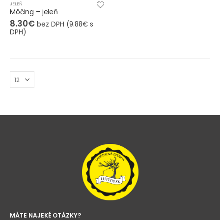
JELEŇ
Môčing – jeleň
8.30
€
bez DPH (
9.88
€
s
DPH)
MÁTE NAJEKÉ OTÁZKY?