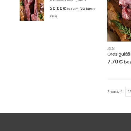
20.00
€
23.80
€
bez DPH (
s
DPH)
JELEŇ
Orez guláš 
7.70
€
bez
Zobraziť: