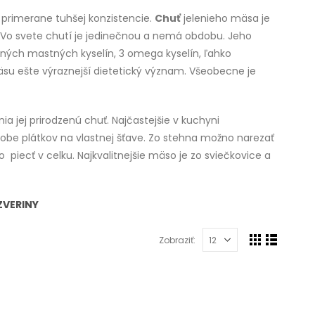
primerane tuhšej konzistencie.
Chuť
jelenieho mäsa je
. Vo svete chutí je jedinečnou a nemá obdobu. Jeho
ných mastných kyselín, 3 omega kyselín, ľahko
äsu ešte výraznejší dietetický význam. Všeobecne je
a jej prirodzenú chuť. Najčastejšie v kuchyni
obe plátkov na vlastnej šťave. Zo stehna možno narezať
o
piecť v celku. Najkvalitnejšie mäso je zo sviečkovice a
ZVERINY
Zobraziť: