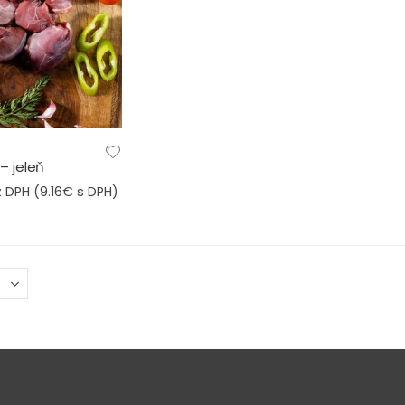
– jeleň
 DPH (
9.16
€
s DPH)