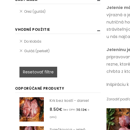
Jelenie m
Orez (guláš)
výrazná a j
nutričná h
stráviteľný
VHODNÉ POUŽITIE
u nás najč
Do klobás
Jeleninu j
Guláš (perkelt)
pripravovan
rezne, ktor
chrbta z kt
Resetovať filtre
Inšpiráciu 
ODPORÚČANÉ PRODUKTY
Zoradiť podľ
Krk bez kostí - daniel
8.50
€
10.12
€
bez DPH (
s
DPH)
Sviečkovica - jeleň