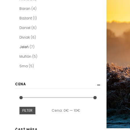
Baran
(4)
Bažant
(1)
Daniel
(6)
Diviak
(6)
Jeleň
(7)
Muflón
(5)
Srna
(5)
CENA
FILTER
Cena:
0€
—
10€
ČASŤ MÄSA