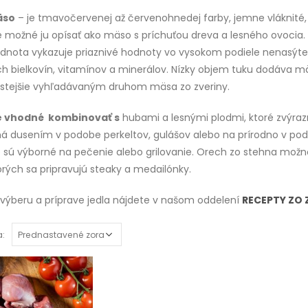
äso
– je tmavočervenej až červenohnedej farby, jemne vláknité, 
e možné ju opísať ako mäso s príchuťou dreva a lesného ovocia
odnota vykazuje priaznivé hodnoty vo vysokom podiele nenasýte
ch bielkovín, vitamínov a minerálov. Nízky objem tuku dodáva m
astejšie vyhľadávaným druhom mäsa zo zveriny.
e vhodné
kombinovať s
hubami a lesnými plodmi, ktoré zvýrazni
á dusením v podobe perkeltov, gulášov alebo na prírodno v pod
é sú výborné na pečenie alebo grilovanie. Orech zo stehna možn
orých sa pripravujú steaky a medailónky.
k výberu a príprave jedla nájdete v našom oddelení
RECEPTY ZO 
a: