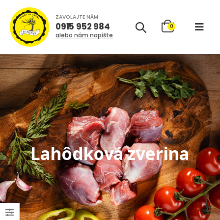
ZAVOLAJTE NÁM
0915 952 984
0
alebo nám napíšte
Lahôdková zverina