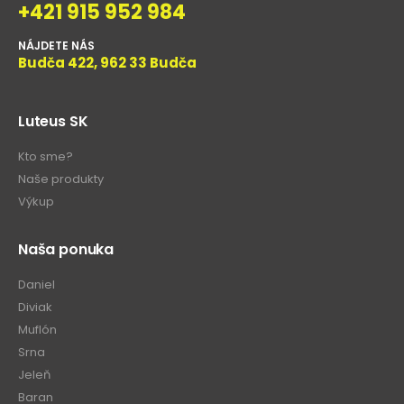
+421 915 952 984
NÁJDETE NÁS
Budča 422, 962 33 Budča
Luteus SK
Kto sme?
Naše produkty
Výkup
Naša ponuka
Daniel
Diviak
Muflón
Srna
Jeleň
Baran