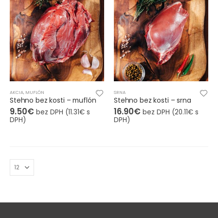
AKCIA
,
MUFLÓN
SRNA
Stehno bez kosti – muflón
Stehno bez kosti – srna
9.50
€
16.90
€
bez DPH (
11.31
€
s
bez DPH (
20.11
€
s
DPH)
DPH)