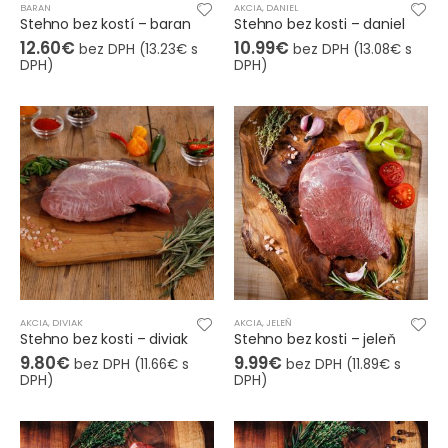
BARAN
AKCIA
,
DANIEL
Stehno bez kostí – baran
Stehno bez kosti – daniel
12.60
€
10.99
€
bez DPH (
13.23
€
s
bez DPH (
13.08
€
s
DPH)
DPH)
AKCIA
,
DIVIAK
AKCIA
,
JELEŇ
Stehno bez kosti – diviak
Stehno bez kosti – jeleň
9.80
€
9.99
€
bez DPH (
11.66
€
s
bez DPH (
11.89
€
s
DPH)
DPH)