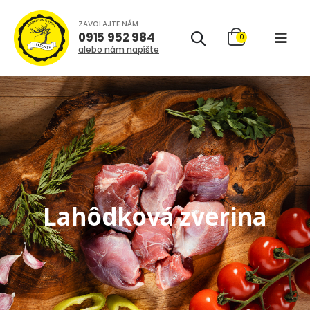
ZAVOLAJTE NÁM
0915 952 984
0
alebo nám napíšte
Lahôdková zverina