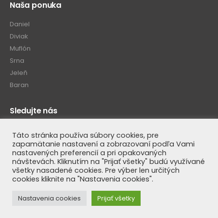
Naša ponuka
Daniel
Diviak
Muflón
Srna
Jeleň
Baran
Sledujte nás
Táto stránka používa súbory cookies, pre
zapamätanie nastavení a zobrazovaní podľa Vami
nastavených preferencií a pri opakovaných
návštevách. Kliknutím na "Prijať všetky" budú využívané
všetky nasadené cookies. Pre výber len určitých
cookies kliknite na "Nastavenia cookies".
© Luteus SK 2020. All Rights Reserved
Nastavenia cookies
Prijať všetky