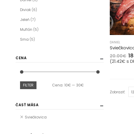
Diviak
(6)
Jeleň
(7)
Muflón
(5)
Srna
(5)
DANIEL
Sviečkovica
18
20.00
€
CENA
(
21.42
€
s D
FILTER
Cena:
10€
—
30€
Zobraziť:
ČASŤ MÄSA
Sviečkovica