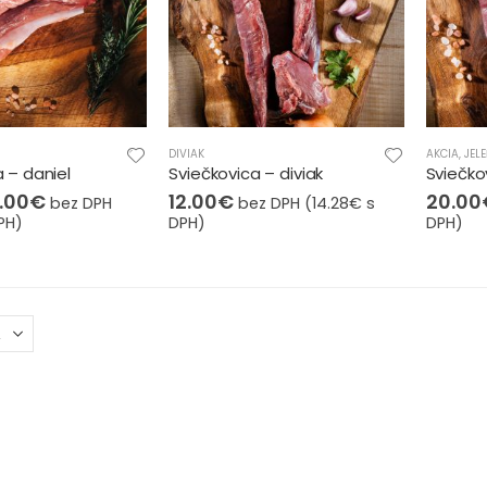
DIVIAK
AKCIA
,
JEL
 – daniel
Sviečkovica – diviak
Sviečko
.00
€
12.00
€
20.00
bez DPH
bez DPH (
14.28
€
s
PH)
DPH)
DPH)