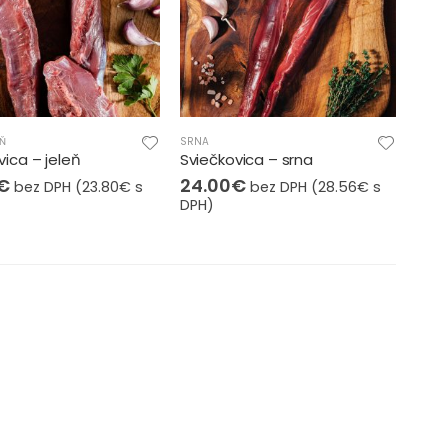
EŇ
SRNA
vica – jeleň
Sviečkovica – srna
€
24.00
€
bez DPH (
23.80
€
s
bez DPH (
28.56
€
s
DPH)