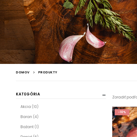
DOMOV
PRODUKTY
KATEGÓRIA
Zoradiť podľ
Akcia
(10)
-10%
Baran
(4)
Bažant
(1)
Daniel
(6)