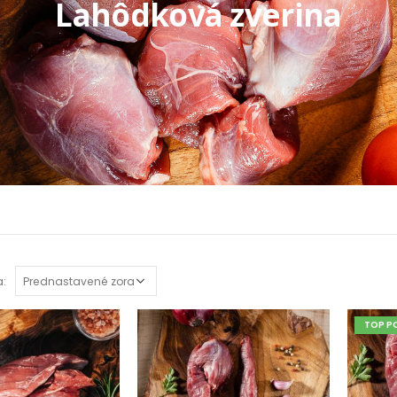
Lahôdková zverina
a:
TOP P