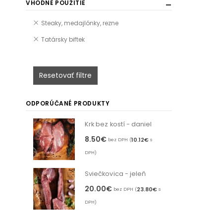
VHODNÉ POUŽITIE
Steaky, medajlónky, rezne
Tatársky biftek
Resetovať filtre
ODPORÚČANÉ PRODUKTY
Krk bez kostí - daniel
8.50
€
10.12
€
bez DPH (
s
DPH)
Sviečkovica - jeleň
20.00
€
23.80
€
bez DPH (
s
DPH)