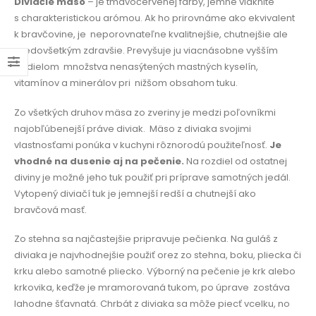
Diviačie mäso
– je tmavočervenej farby, jemne vláknité
s charakteristickou arómou. Ak ho prirovnáme ako ekvivalent
k bravčovine, je
neporovnateľne kvalitnejšie, chutnejšie ale
predovšetkým zdravšie. Prevyšuje ju viacnásobne vyšším
podielom
množstva nenasýtených mastných kyselín,
vitamínov a minerálov pri
nižšom obsahom tuku.
Zo všetkých druhov mäsa zo zveriny je medzi poľovníkmi
najobľúbenejší práve diviak.
Mäso z diviaka svojimi
vlastnosťami ponúka v kuchyni rôznorodú použiteľnosť.
Je
vhodné na dusenie aj na pečenie.
Na rozdiel od ostatnej
diviny je možné jeho tuk použiť pri príprave samotných jedál.
Vytopený diviačí tuk je jemnejší redší a chutnejší ako
bravčová masť.
Zo stehna sa najčastejšie pripravuje pečienka. Na guláš z
diviaka je najvhodnejšie použiť orez zo stehna, boku, pliecka či
krku alebo samotné pliecko. Výborný na pečenie je krk alebo
krkovika, keďže je mramorovaná tukom, po úprave
zostáva
lahodne šťavnatá. Chrbát z diviaka sa môže piecť vcelku, no