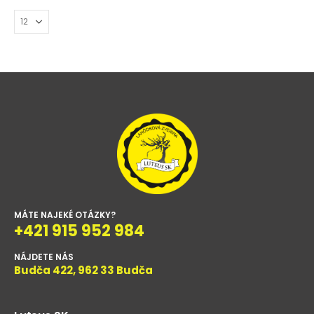
MÁTE NAJEKÉ OTÁZKY?
+421 915 952 984
NÁJDETE NÁS
Budča 422, 962 33 Budča