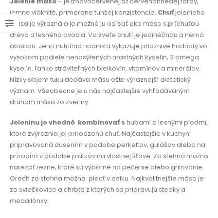
Jelenie mäso
– je tmavočervenej až červenohnedej farby,
jemne vláknité, primerane tuhšej konzistencie.
Chuť
jelenieho
mäsa je výrazná a je možné ju opísať ako mäso s príchuťou
dreva a lesného ovocia. Vo svete chutí je jedinečnou a nemá
obdobu. Jeho nutričná hodnota vykazuje priaznivé hodnoty vo
vysokom podiele nenasýtených mastných kyselín, 3 omega
kyselín, ľahko stráviteľných bielkovín, vitamínov a minerálov.
Nízky objem tuku dodáva mäsu ešte výraznejší dietetický
význam. Všeobecne je u nás najčastejšie vyhľadávaným
druhom mäsa zo zveriny.
Jeleninu je vhodné
kombinovať s
hubami a lesnými plodmi,
ktoré zvýraznia jej prirodzenú chuť. Najčastejšie v kuchyni
pripravovaná dusením v podobe perkeltov, gulášov alebo na
prírodno v podobe plátkov na vlastnej šťave. Zo stehna možno
narezať rezne, ktoré sú výborné na pečenie alebo grilovanie.
Orech zo stehna možno
piecť v celku. Najkvalitnejšie mäso je
zo sviečkovice a chrbta z ktorých sa pripravujú steaky a
medailónky.