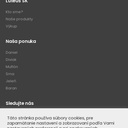
Luteus SK
Kto sme?
Naše produkty
Výkup
Naša ponuka
Daniel
Diviak
Muflón
Srna
Jeleň
Baran
Sledujte nás
Táto stránka používa súbory cookies, pre
zapamätanie nastavení a zobrazovaní podľa Vami