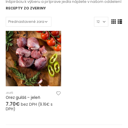
Inšpiráciu k výberu a príprave jedla nájdete v našom oddelení
RECEPTY ZO ZVERINY
JELEŇ
Orez guláš – jeleň
7.70
€
bez DPH (
9.16
€
s
DPH)