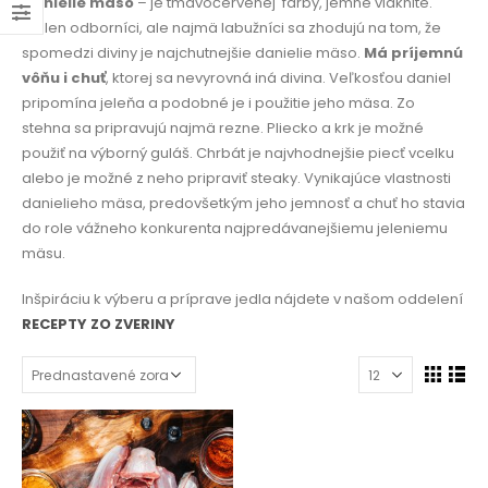
Danielie mäso
– je tmavočervenej
farby, jemne vláknité.
Nielen odborníci, ale najmä labužníci sa zhodujú na tom, že
spomedzi diviny je najchutnejšie danielie mäso.
Má príjemnú
vôňu i chuť
, ktorej sa nevyrovná iná divina. Veľkosťou daniel
pripomína jeleňa a podobné je i použitie jeho mäsa. Zo
stehna sa pripravujú najmä rezne. Pliecko a krk je možné
použiť na výborný guláš. Chrbát je najvhodnejšie piecť vcelku
alebo je možné z neho pripraviť steaky. Vynikajúce vlastnosti
danielieho mäsa, predovšetkým jeho jemnosť a chuť ho stavia
do role vážneho konkurenta najpredávanejšiemu jeleniemu
mäsu.
Inšpiráciu k výberu a príprave jedla nájdete v našom oddelení
RECEPTY ZO ZVERINY