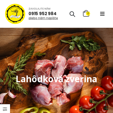
ZAVOLAJTE NÁM
0915 952 984
0
alebo nám napíšte
Lahôdková zverina