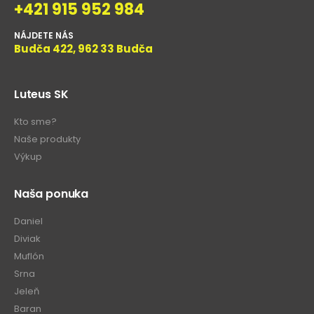
+421 915 952 984
NÁJDETE NÁS
Budča 422, 962 33 Budča
Luteus SK
Kto sme?
Naše produkty
Výkup
Naša ponuka
Daniel
Diviak
Muflón
Srna
Jeleň
Baran