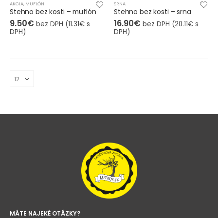
AKCIA
,
MUFLÓN
SRNA
Stehno bez kosti – muflón
Stehno bez kosti – srna
9.50
€
16.90
€
bez DPH (
11.31
€
s
bez DPH (
20.11
€
s
DPH)
DPH)
MÁTE NAJEKÉ OTÁZKY?