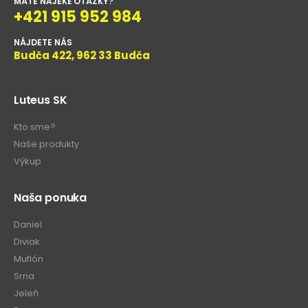
MÁTE NAJEKÉ OTÁZKY?
+421 915 952 984
NÁJDETE NÁS
Budča 422, 962 33 Budča
Luteus SK
Kto sme?
Naše produkty
Výkup
Naša ponuka
Daniel
Diviak
Muflón
Srna
Jeleň