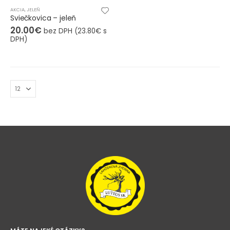
AKCIA
,
JELEŇ
Sviečkovica – jeleň
20.00
€
bez DPH (
23.80
€
s
DPH)