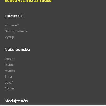
Budča 422, 962 33 Budča
Luteus SK
Kto sme?
Naše produkty
Výkup
Naša ponuka
Daniel
Diviak
Muflón
Srna
Jeleň
Baran
Sledujte nás