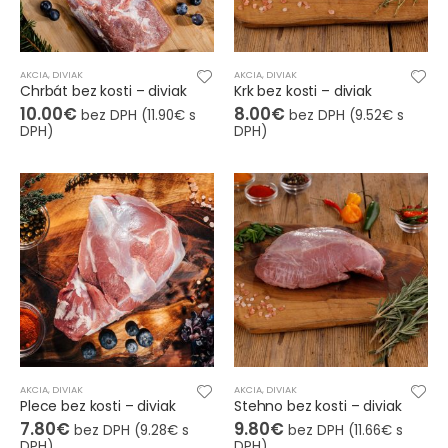
AKCIA
,
DIVIAK
AKCIA
,
DIVIAK
Chrbát bez kosti – diviak
Krk bez kosti – diviak
10.00
€
8.00
€
bez DPH (
11.90
€
s
bez DPH (
9.52
€
s
DPH)
DPH)
AKCIA
,
DIVIAK
AKCIA
,
DIVIAK
Plece bez kosti – diviak
Stehno bez kosti – diviak
7.80
€
9.80
€
bez DPH (
9.28
€
s
bez DPH (
11.66
€
s
DPH)
DPH)