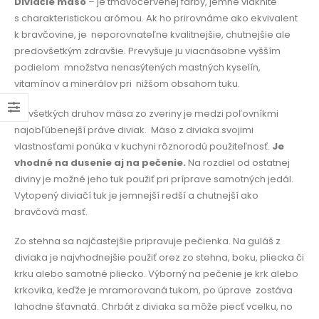
Diviačie mäso
– je tmavočervenej farby, jemne vláknité
s charakteristickou arómou. Ak ho prirovnáme ako ekvivalent
k bravčovine, je
neporovnateľne kvalitnejšie, chutnejšie ale
predovšetkým zdravšie. Prevyšuje ju viacnásobne vyšším
podielom
množstva nenasýtených mastných kyselín,
vitamínov a minerálov pri
nižšom obsahom tuku.
Zo všetkých druhov mäsa zo zveriny je medzi poľovníkmi
najobľúbenejší práve diviak.
Mäso z diviaka svojimi
vlastnosťami ponúka v kuchyni rôznorodú použiteľnosť.
Je
vhodné na dusenie aj na pečenie.
Na rozdiel od ostatnej
diviny je možné jeho tuk použiť pri príprave samotných jedál.
Vytopený diviačí tuk je jemnejší redší a chutnejší ako
bravčová masť.
Zo stehna sa najčastejšie pripravuje pečienka. Na guláš z
diviaka je najvhodnejšie použiť orez zo stehna, boku, pliecka či
krku alebo samotné pliecko. Výborný na pečenie je krk alebo
krkovika, keďže je mramorovaná tukom, po úprave
zostáva
lahodne šťavnatá. Chrbát z diviaka sa môže piecť vcelku, no