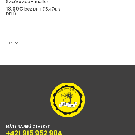
Sviečkovica – muflón
13.00
€
bez DPH (
15.47
€
s
DPH)
MÁTE NAJEKÉ OTÁZKY?
+421 915 952 984