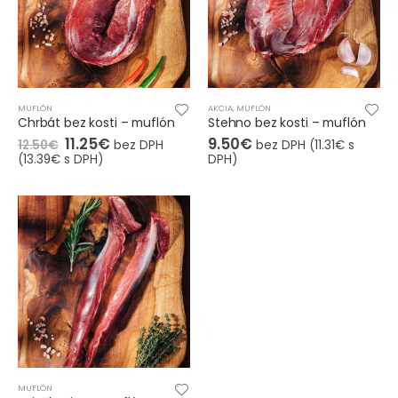
MUFLÓN
AKCIA
,
MUFLÓN
Chrbát bez kosti – muflón
Stehno bez kosti – muflón
11.25
€
9.50
€
12.50
€
bez DPH
bez DPH (
11.31
€
s
(
13.39
€
s DPH)
DPH)
MUFLÓN