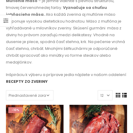
Muflónie mäso
–
je jemne vláknité s pevnou štruktúrou,
tmavej červenohnedej farby.
Vyznačuje sa chuťou
jahňacieho mäsa.
Ako každá zverina aj muflónie mäso
disponuje vysokou dietetickou hodnotou. Mäso z muflóna je
vyhľadávané u milovníkov zveriny. Skúsení gurmáni
mäsa z
diviny ho právom zaraďujú medzi delikatesy. Vhodné na
dusenie je plece, spodná časť stehna, krk. Na pečenie vrchná
časť stehna, chrbát. Mnohými šéfkuchármi je odporúčané
chrbát spracovať ako minútky vo forme steakov alebo
medajlónkov.
Inšpiráciu k výberu a príprave jedla nájdete v našom oddelení
RECEPTY ZO ZVERINY
-10%