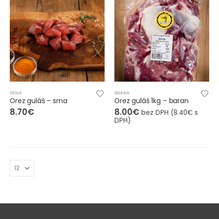
SRNA
BARAN
Orez guláš – srna
Orez guláš 1kg – baran
8.70
€
8.00
€
bez DPH (
8.40
€
s
DPH)