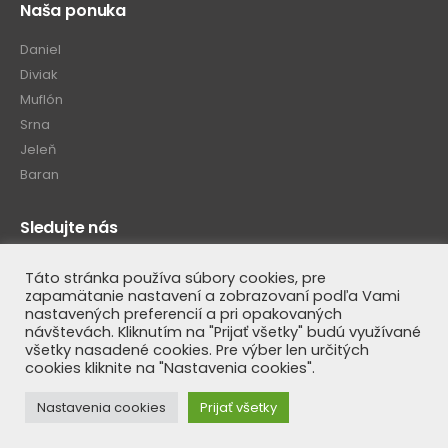
Naša ponuka
Daniel
Diviak
Muflón
Srna
Jeleň
Baran
Sledujte nás
Táto stránka používa súbory cookies, pre
zapamätanie nastavení a zobrazovaní podľa Vami
nastavených preferencií a pri opakovaných
návštevách. Kliknutím na "Prijať všetky" budú využívané
všetky nasadené cookies. Pre výber len určitých
cookies kliknite na "Nastavenia cookies".
© Luteus SK 2020. All Rights Reserved
Nastavenia cookies
Prijať všetky