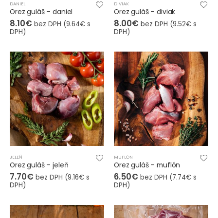
DANIEL
DIVIAK
Orez guláš – daniel
Orez guláš – diviak
8.10
€
8.00
€
bez DPH (
9.64
€
s
bez DPH (
9.52
€
s
DPH)
DPH)
JELEŇ
MUFLÓN
Orez guláš – jeleň
Orez guláš – muflón
7.70
€
6.50
€
bez DPH (
9.16
€
s
bez DPH (
7.74
€
s
DPH)
DPH)