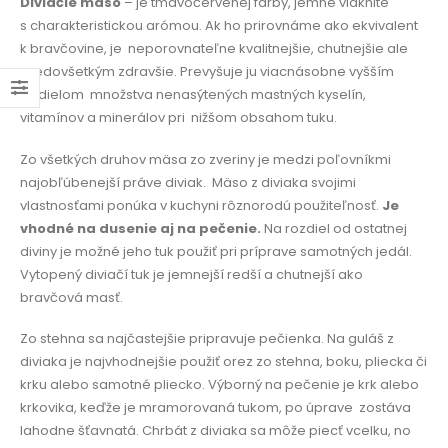
Diviačie mäso
– je tmavočervenej farby, jemne vláknité
s charakteristickou arómou. Ak ho prirovnáme ako ekvivalent
k bravčovine, je
neporovnateľne kvalitnejšie, chutnejšie ale
predovšetkým zdravšie. Prevyšuje ju viacnásobne vyšším
podielom
množstva nenasýtených mastných kyselín,
vitamínov a minerálov pri
nižšom obsahom tuku.
Zo všetkých druhov mäsa zo zveriny je medzi poľovníkmi
najobľúbenejší práve diviak.
Mäso z diviaka svojimi
vlastnosťami ponúka v kuchyni rôznorodú použiteľnosť.
Je
vhodné na dusenie aj na pečenie.
Na rozdiel od ostatnej
diviny je možné jeho tuk použiť pri príprave samotných jedál.
Vytopený diviačí tuk je jemnejší redší a chutnejší ako
bravčová masť.
Zo stehna sa najčastejšie pripravuje pečienka. Na guláš z
diviaka je najvhodnejšie použiť orez zo stehna, boku, pliecka či
krku alebo samotné pliecko. Výborný na pečenie je krk alebo
krkovika, keďže je mramorovaná tukom, po úprave
zostáva
lahodne šťavnatá. Chrbát z diviaka sa môže piecť vcelku, no