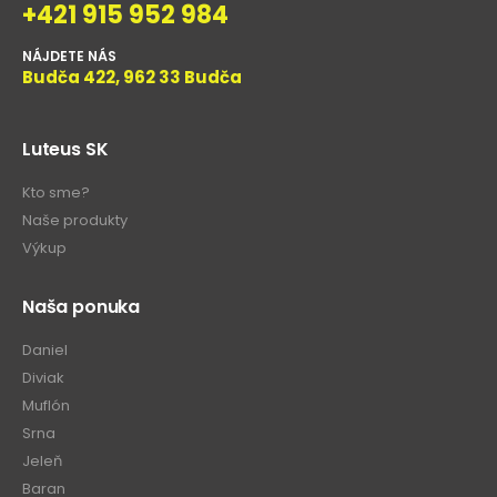
+421 915 952 984
NÁJDETE NÁS
Budča 422, 962 33 Budča
Luteus SK
Kto sme?
Naše produkty
Výkup
Naša ponuka
Daniel
Diviak
Muflón
Srna
Jeleň
Baran