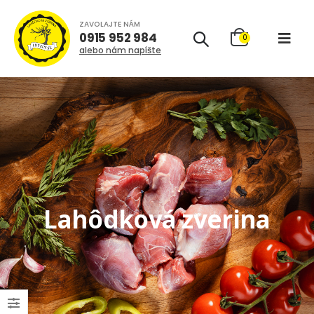
ZAVOLAJTE NÁM
0915 952 984
0
alebo nám napíšte
Lahôdková zverina