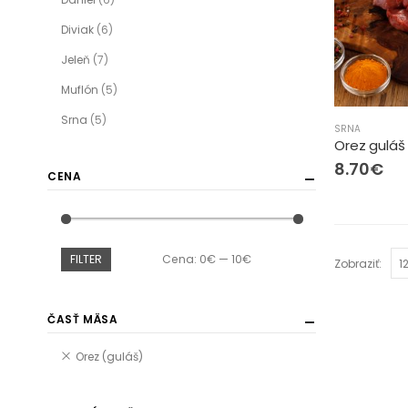
Diviak
(6)
Jeleň
(7)
Muflón
(5)
Srna
(5)
SRNA
Orez guláš
8.70
€
CENA
FILTER
Cena:
0€
—
10€
Zobraziť:
ČASŤ MÄSA
Orez (guláš)