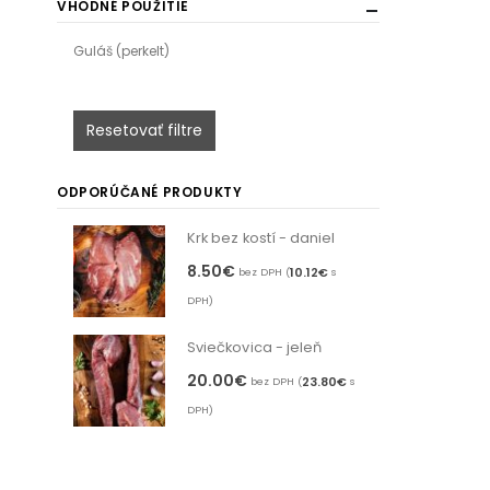
VHODNÉ POUŽITIE
Guláš (perkelt)
Resetovať filtre
ODPORÚČANÉ PRODUKTY
Krk bez kostí - daniel
8.50
€
10.12
€
bez DPH (
s
DPH)
Sviečkovica - jeleň
20.00
€
23.80
€
bez DPH (
s
DPH)