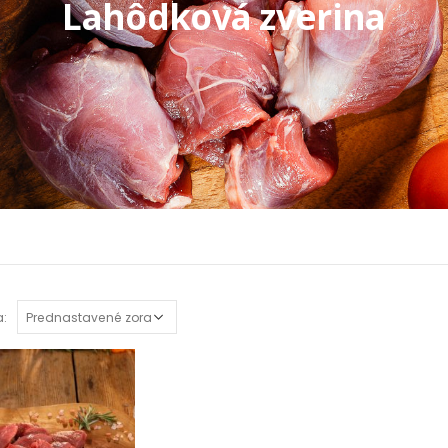
Lahôdková zverina
a: