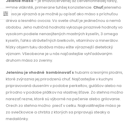
Jelenie mäso
– je tmavočervenej až červenohnedej farby,
jemne vláknité, primerane tuhšej konzistencie.
Chuť
jelenieho
mäsa je výrazná a je možné ju opísať ako mäso s príchuťou
dreva a lesného ovocia. Vo svete chutí je jedinečnou a nemá
obdobu. Jeho nutričná hodnota vykazuje priaznivé hodnoty vo
vysokom podiele nenasýtených mastných kyselín, 3 omega
kyselín, ľahko stráviteľných bielkovín, vitamínov a minerálov.
Nízky objem tuku dodáva mäsu ešte výraznejší dietetický
význam. Všeobecne je u nás najčastejšie vyhľadávaným
druhom mäsa zo zveriny.
Jeleninu je vhodné
kombinovať s
hubami a lesnými plodmi,
ktoré zvýraznia jej prirodzenú chuť. Najčastejšie v kuchyni
pripravovaná dusením v podobe perkeltov, gulášov alebo na
prírodno v podobe plátkov na vlastnej šťave. Zo stehna možno
narezať rezne, ktoré sú výborné na pečenie alebo grilovanie.
Orech zo stehna možno
piecť v celku. Najkvalitnejšie mäso je
zo sviečkovice a chrbta z ktorých sa pripravujú steaky a
medailónky.