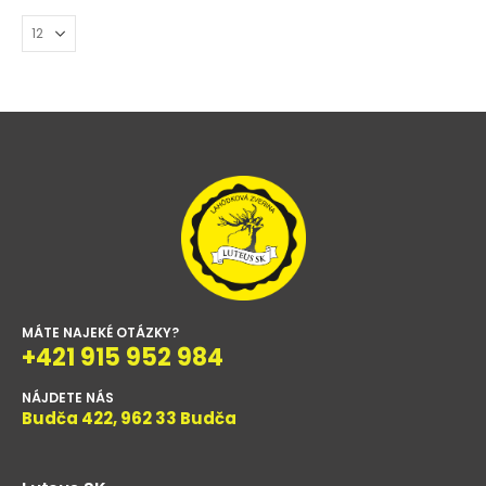
MÁTE NAJEKÉ OTÁZKY?
+421 915 952 984
NÁJDETE NÁS
Budča 422, 962 33 Budča