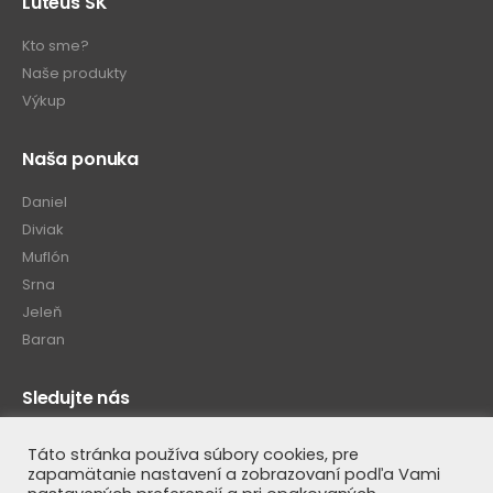
Luteus SK
Kto sme?
Naše produkty
Výkup
Naša ponuka
Daniel
Diviak
Muflón
Srna
Jeleň
Baran
Sledujte nás
Táto stránka používa súbory cookies, pre
zapamätanie nastavení a zobrazovaní podľa Vami