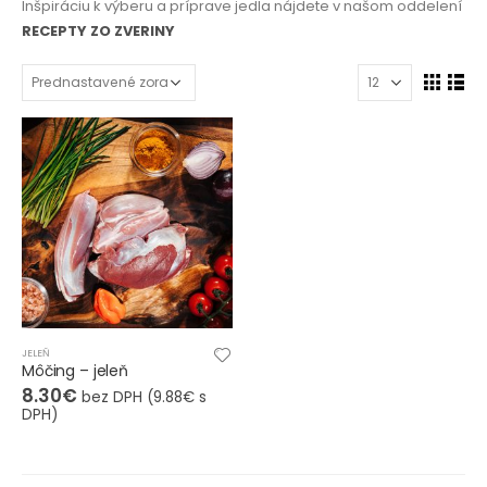
Inšpiráciu k výberu a príprave jedla nájdete v našom oddelení
RECEPTY ZO ZVERINY
JELEŇ
Môčing – jeleň
8.30
€
bez DPH (
9.88
€
s
DPH)