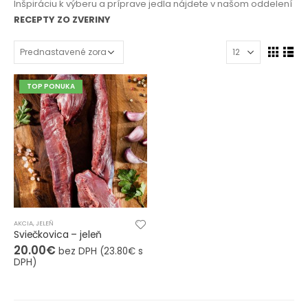
Inšpiráciu k výberu a príprave jedla nájdete v našom oddelení
RECEPTY ZO ZVERINY
TOP PONUKA
AKCIA
,
JELEŇ
Sviečkovica – jeleň
20.00
€
bez DPH (
23.80
€
s
DPH)