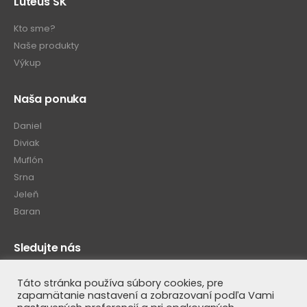
Luteus SK
Kto sme?
Naše produkty
Výkup
Naša ponuka
Daniel
Diviak
Muflón
Srna
Jeleň
Baran
Sledujte nás
Táto stránka používa súbory cookies, pre
zapamätanie nastavení a zobrazovaní podľa Vami