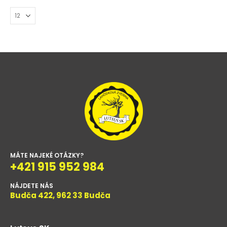
MÁTE NAJEKÉ OTÁZKY?
+421 915 952 984
NÁJDETE NÁS
Budča 422, 962 33 Budča