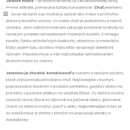
Jelenie mäso
– je tmavočervenej až červenohnedej farby,
jemne vláknité, primerane tuhšej konzistencie.
Chuť
jelenieho
mäsa je výrazná a je možné ju opísať ako mäso s príchuťou
dreva a lesného ovocia. Vo svete chutí je jedinečnou a nemá
obdobu. Jeho nutričná hodnota vykazuje priaznivé hodnoty vo
vysokom podiele nenasýtených mastných kyselín, 3 omega
kyselín, ľahko stráviteľných bielkovín, vitamínov a minerálov.
Nízky objem tuku dodáva mäsu ešte výraznejší dietetický
význam. Všeobecne je u nás najčastejšie vyhľadávaným
druhom mäsa zo zveriny.
Jeleninu je vhodné
kombinovať s
hubami a lesnými plodmi,
ktoré zvýraznia jej prirodzenú chuť. Najčastejšie v kuchyni
pripravovaná dusením v podobe perkeltov, gulášov alebo na
prírodno v podobe plátkov na vlastnej šťave. Zo stehna možno
narezať rezne, ktoré sú výborné na pečenie alebo grilovanie.
Orech zo stehna možno
piecť v celku. Najkvalitnejšie mäso je
zo sviečkovice a chrbta z ktorých sa pripravujú steaky a
medailónky.