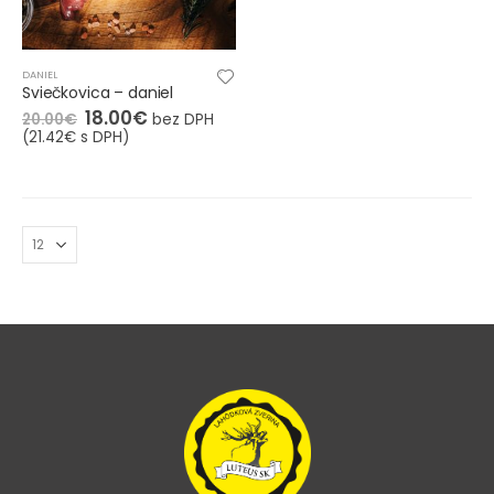
DANIEL
Sviečkovica – daniel
18.00
€
20.00
€
bez DPH
(
21.42
€
s DPH)