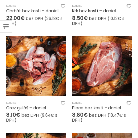
DANIEL
DANIEL
Chrbát bez kosti – daniel
Krk bez kostí – daniel
22.00
€
8.50
€
bez DPH (
26.18
€
s
bez DPH (
10.12
€
s
DPH)
DPH)
DANIEL
DANIEL
Orez guláš – daniel
Plece bez kosti – daniel
8.10
€
8.80
€
bez DPH (
9.64
€
s
bez DPH (
10.47
€
s
DPH)
DPH)