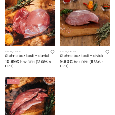
AKCIA
,
DANIEL
AKCIA
,
DIVIAK
Stehno bez kosti – daniel
Stehno bez kosti – diviak
10.99
€
9.80
€
bez DPH (
13.08
€
s
bez DPH (
11.66
€
s
DPH)
DPH)
-10%