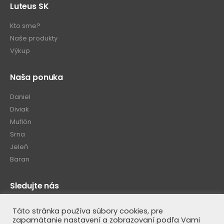
Luteus SK
Kto sme?
Naše produkty
Výkup
Naša ponuka
Daniel
Diviak
Muflón
Srna
Jeleň
Baran
Sledujte nás
Táto stránka používa súbory cookies, pre
zapamätanie nastavení a zobrazovaní podľa Vami