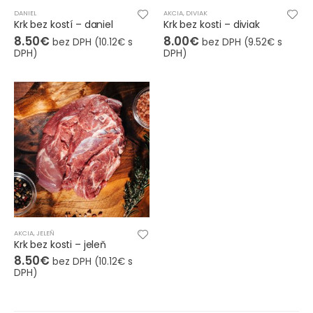
DANIEL
AKCIA
,
DIVIAK
Krk bez kostí – daniel
Krk bez kosti – diviak
8.50
€
8.00
€
bez DPH (
10.12
€
s
bez DPH (
9.52
€
s
DPH)
DPH)
AKCIA
,
JELEŇ
Krk bez kosti – jeleň
8.50
€
bez DPH (
10.12
€
s
DPH)