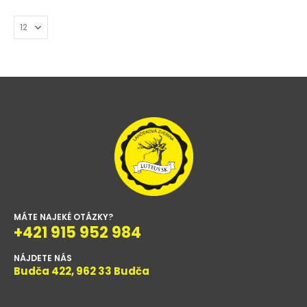
MÁTE NAJEKÉ OTÁZKY?
+421 915 952 984
NÁJDETE NÁS
Budča 422, 962 33 Budča