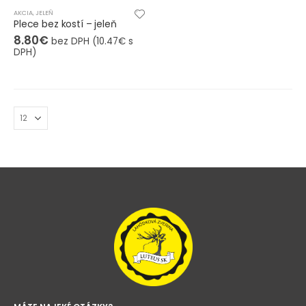
AKCIA
,
JELEŇ
Plece bez kostí – jeleň
8.80
€
bez DPH (
10.47
€
s
DPH)