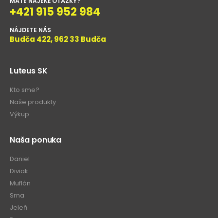
MÁTE NAJEKÉ OTÁZKY?
+421 915 952 984
NÁJDETE NÁS
Budča 422, 962 33 Budča
Luteus SK
Kto sme?
Naše produkty
Výkup
Naša ponuka
Daniel
Diviak
Muflón
Srna
Jeleň