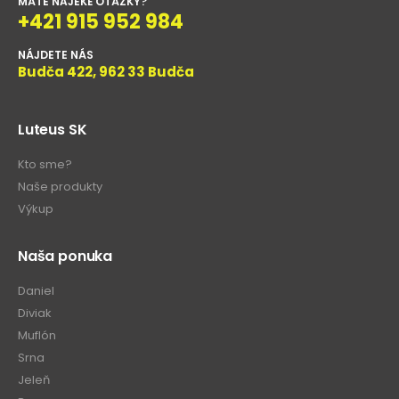
MÁTE NAJEKÉ OTÁZKY?
+421 915 952 984
NÁJDETE NÁS
Budča 422, 962 33 Budča
Luteus SK
Kto sme?
Naše produkty
Výkup
Naša ponuka
Daniel
Diviak
Muflón
Srna
Jeleň