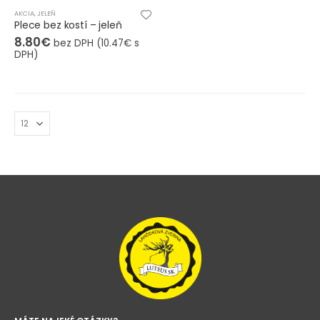
AKCIA
,
JELEŇ
Plece bez kostí – jeleň
8.80
€
bez DPH (
10.47
€
s
DPH)