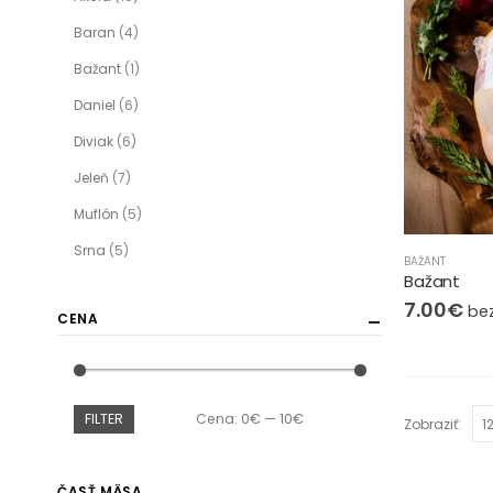
Baran
(4)
Bažant
(1)
Daniel
(6)
Diviak
(6)
Jeleň
(7)
Muflón
(5)
Srna
(5)
BAŽANT
Bažant
7.00
€
bez
CENA
FILTER
Cena:
0€
—
10€
Zobraziť:
ČASŤ MÄSA