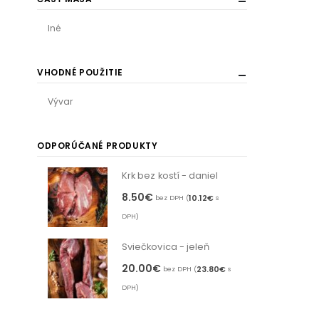
Iné
VHODNÉ POUŽITIE
Vývar
ODPORÚČANÉ PRODUKTY
Krk bez kostí - daniel
8.50
€
10.12
€
bez DPH (
s
DPH)
Sviečkovica - jeleň
20.00
€
23.80
€
bez DPH (
s
DPH)