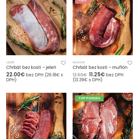
-10%
JELEŇ
MUFLÓN
Chrbát bez kosti – jeleň
Chrbát bez kosti – muflón
22.00
€
11.25
€
bez DPH (
26.18
€
s
12.50
€
bez DPH
DPH)
(
13.39
€
s DPH)
TOP PONUKA