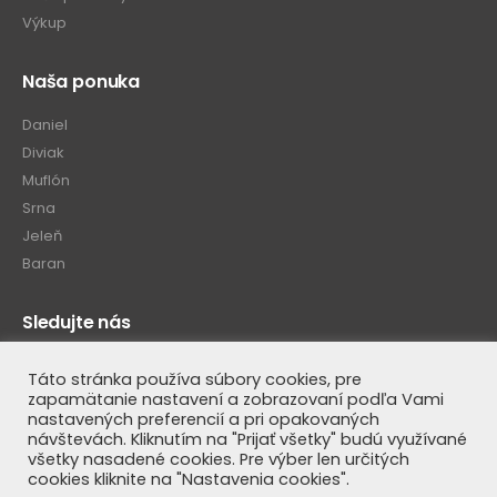
Výkup
Naša ponuka
Daniel
Diviak
Muflón
Srna
Jeleň
Baran
Sledujte nás
Táto stránka používa súbory cookies, pre
zapamätanie nastavení a zobrazovaní podľa Vami
nastavených preferencií a pri opakovaných
návštevách. Kliknutím na "Prijať všetky" budú využívané
všetky nasadené cookies. Pre výber len určitých
cookies kliknite na "Nastavenia cookies".
© Luteus SK 2020. All Rights Reserved