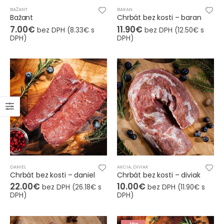
BAŽANT
BARAN
Bažant
Chrbát bez kosti – baran
7.00
€
11.90
€
bez DPH (
8.33
€
s
bez DPH (
12.50
€
s
DPH)
DPH)
DANIEL
AKCIA
,
DIVIAK
Chrbát bez kosti – daniel
Chrbát bez kosti – diviak
22.00
€
10.00
€
bez DPH (
26.18
€
s
bez DPH (
11.90
€
s
DPH)
DPH)