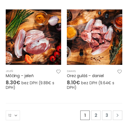
JELEŇ
DANIEL
Môčing – jeleň
Orez guláš – daniel
8.30
€
8.10
€
bez DPH (
9.88
€
s
bez DPH (
9.64
€
s
DPH)
DPH)
1
2
3