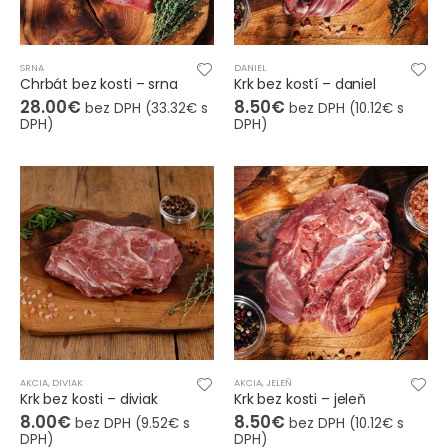
SRNA
DANIEL
Chrbát bez kosti – srna
Krk bez kostí – daniel
28.00
€
8.50
€
bez DPH (
33.32
€
s
bez DPH (
10.12
€
s
DPH)
DPH)
AKCIA
,
DIVIAK
AKCIA
,
JELEŇ
Krk bez kosti – diviak
Krk bez kosti – jeleň
8.00
€
8.50
€
bez DPH (
9.52
€
s
bez DPH (
10.12
€
s
DPH)
DPH)